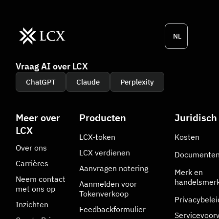
NL
Vraag AI over LCX
ChatGPT
Claude
Perplexity
Meer over
Producten
Juridisch
LCX
LCX-token
Kosten
Over ons
LCX verdienen
Documente
Carrières
Aanvragen notering
Merk en
Neem contact
handelsmer
Aanmelden voor
met ons op
Tokenverkoop
Privacybelei
Inzichten
Feedbackformulier
Servicevoor