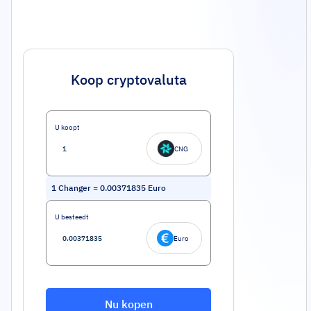
Koop cryptovaluta
U koopt
CNG
1
Changer
=
0.00371835
Euro
U besteedt
Euro
Nu kopen