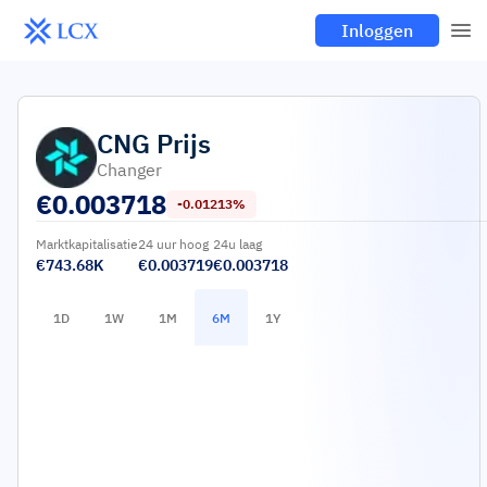
Inloggen
CNG
Prijs
Changer
€
0.003718
-0.01213%
Marktkapitalisatie
24 uur hoog
24u laag
€743.68K
€0.003719
€0.003718
1D
1W
1M
6M
1Y