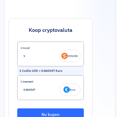
Koop cryptovaluta
U koopt
CDXUSD
1
Cod3x USD
=
0.860347
Euro
U besteedt
Euro
Nu kopen