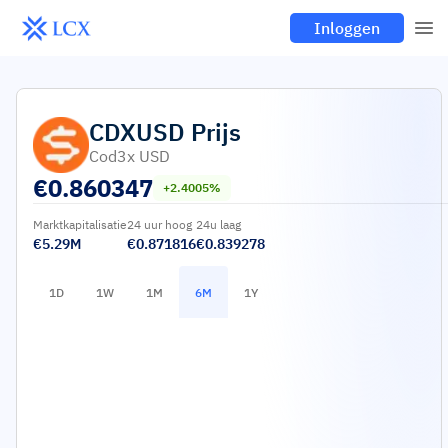
Inloggen
CDXUSD
Prijs
Cod3x USD
€
0.860347
+2.4005%
Marktkapitalisatie
24 uur hoog
24u laag
€5.29M
€0.871816
€0.839278
1D
1W
1M
6M
1Y