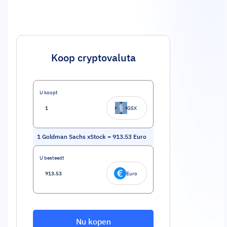
Koop cryptovaluta
U koopt
GSX
1
Goldman Sachs xStock
=
913.53
Euro
U besteedt
Euro
Nu kopen