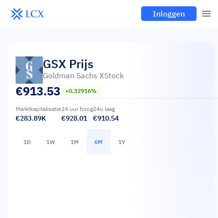
Inloggen
GSX
Prijs
Goldman Sachs XStock
€
913.53
+0.32916%
Marktkapitalisatie
24 uur hoog
24u laag
€283.89K
€928.01
€910.54
1D
1W
1M
6M
1Y