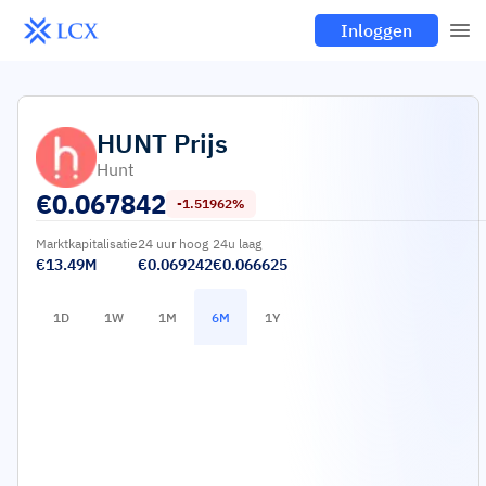
Inloggen
HUNT
Prijs
Hunt
€
0.067842
-1.51962%
Marktkapitalisatie
24 uur hoog
24u laag
€13.49M
€0.069242
€0.066625
1D
1W
1M
6M
1Y