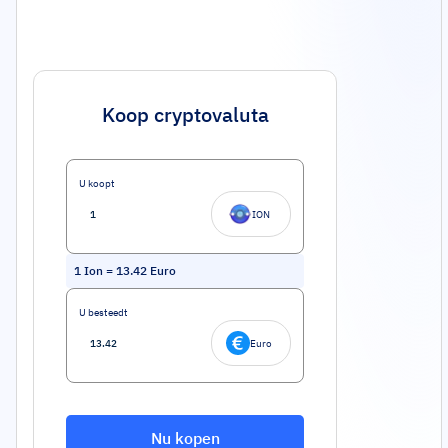
Koop cryptovaluta
U koopt
ION
1
Ion
=
13.42
Euro
U besteedt
Euro
Nu kopen