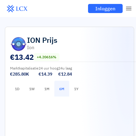
Inloggen
ION
Prijs
Ion
€
13.42
+4.20616%
Marktkapitalisatie
24 uur hoog
24u laag
€285.80K
€14.39
€12.84
1D
1W
1M
6M
1Y