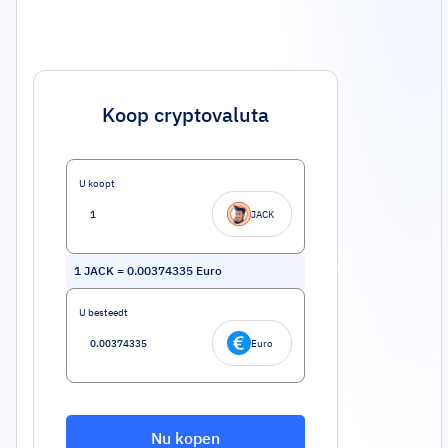
Koop cryptovaluta
U koopt
JACK
1
JACK
=
0.00374335
Euro
U besteedt
Euro
Nu kopen