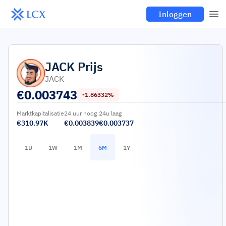
Inloggen
JACK
Prijs
JACK
€
0.003743
-1.86332%
Marktkapitalisatie
24 uur hoog
24u laag
€310.97K
€0.003839
€0.003737
1D
1W
1M
6M
1Y