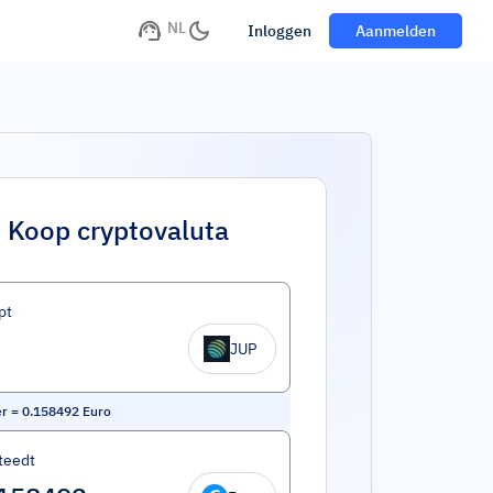
NL
Inloggen
Aanmelden
Koop cryptovaluta
pt
JUP
er
=
0.158492
Euro
teedt