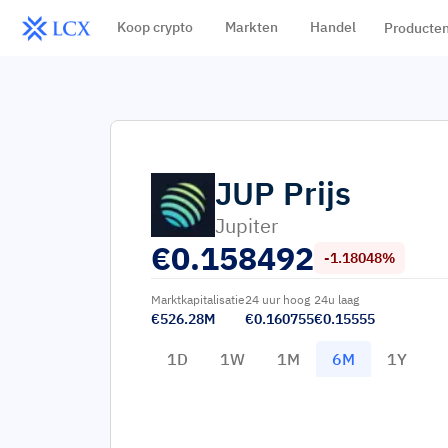
Koop crypto
Markten
Handel
Producte
JUP
Prijs
Jupiter
€
0.158492
-1.18048%
Marktkapitalisatie
24 uur hoog
24u laag
€526.28M
€0.160755
€0.15555
1D
1W
1M
6M
1Y