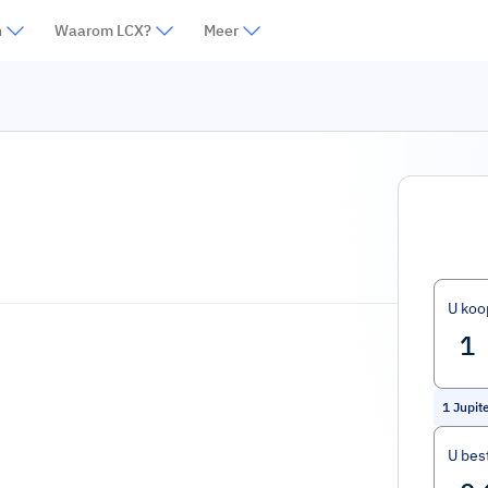
n
Waarom LCX?
Meer
U koo
1
Jupit
U bes