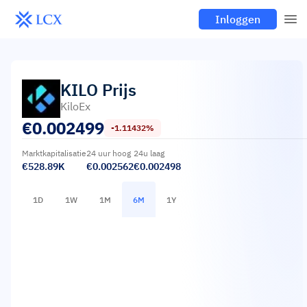
Inloggen
KILO
Prijs
KiloEx
€
0.002499
-1.11432%
Marktkapitalisatie
24 uur hoog
24u laag
€528.89K
€0.002562
€0.002498
1D
1W
1M
6M
1Y