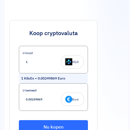
Koop cryptovaluta
U koopt
KILO
1
KiloEx
=
0.00249869
Euro
U besteedt
Euro
Nu kopen