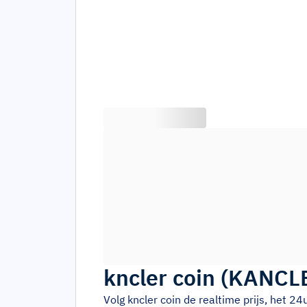
kncler coin
(
KANCL
Volg
kncler coin
de realtime prijs, het 2