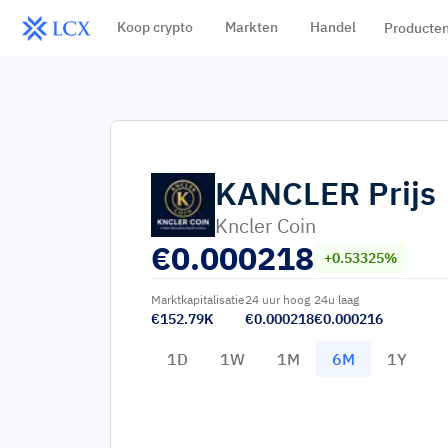
Koop crypto
Markten
Handel
Producte
KANCLER
Prijs
Kncler Coin
€
0.000218
+0.53325%
Marktkapitalisatie
24 uur hoog
24u laag
€152.79K
€0.000218
€0.000216
1D
1W
1M
6M
1Y