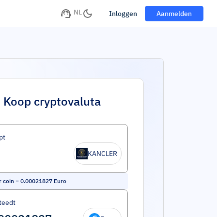
NL
Inloggen
Aanmelden
Koop cryptovaluta
pt
KANCLER
r coin
=
0.00021827
Euro
teedt