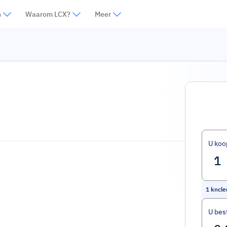
n
Waarom LCX?
Meer
U koo
1
kncle
U bes