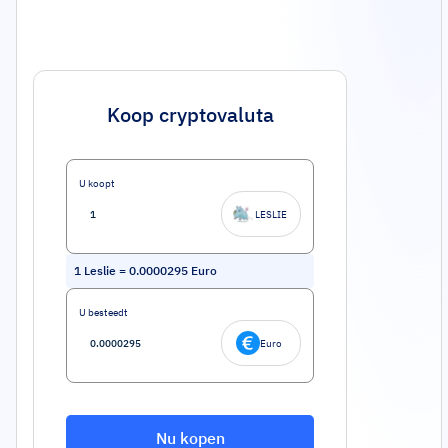
Koop cryptovaluta
U koopt
LESLIE
1
Leslie
=
0.0000295
Euro
U besteedt
Euro
Nu kopen