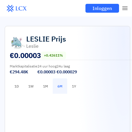
Inloggen
LESLIE
Prijs
Leslie
€
0.00003
+0.42611%
Marktkapitalisatie
24 uur hoog
24u laag
€294.48K
€0.00003
€0.000029
1D
1W
1M
6M
1Y