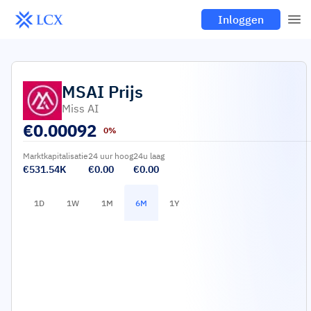
Inloggen
MSAI
Prijs
Miss AI
€
0.00092
0%
Marktkapitalisatie
24 uur hoog
24u laag
€531.54K
€0.00
€0.00
1D
1W
1M
6M
1Y