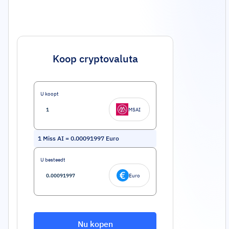
Koop cryptovaluta
U koopt
MSAI
1
Miss AI
=
0.00091997
Euro
U besteedt
Euro
Nu kopen