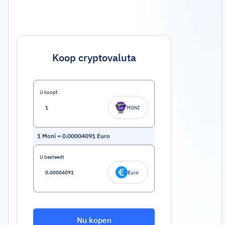
Koop cryptovaluta
U koopt
MONI
1
Moni
=
0.00004091
Euro
U besteedt
Euro
Nu kopen