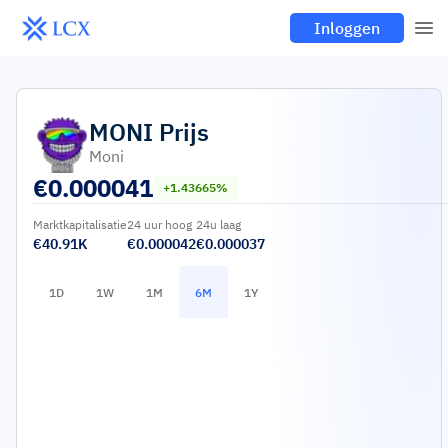
Inloggen
MONI
Prijs
Moni
€
0.000041
+1.43665%
Marktkapitalisatie
24 uur hoog
24u laag
€40.91K
€0.000042
€0.000037
1D
1W
1M
6M
1Y