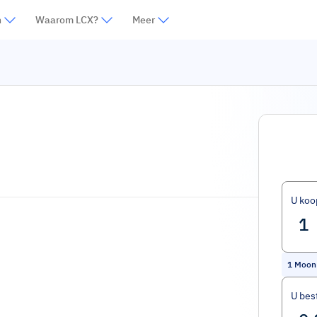
n
Waarom LCX?
Meer
U koo
1
Moon
U bes