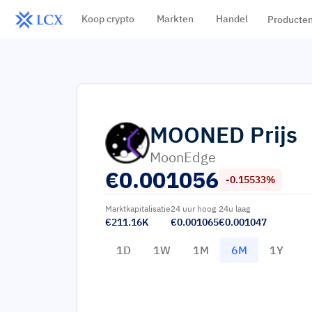
Koop crypto
Markten
Handel
Producte
MOONED
Prijs
MoonEdge
€
0.001056
-0.15533%
Marktkapitalisatie
24 uur hoog
24u laag
€211.16K
€0.001065
€0.001047
1D
1W
1M
6M
1Y