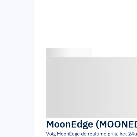
MoonEdge
(
MOONE
Volg
MoonEdge
de realtime prijs, het 2