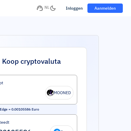
NL
Inloggen
Aanmelden
Koop cryptovaluta
pt
MOONED
Edge
=
0.00105586
Euro
teedt