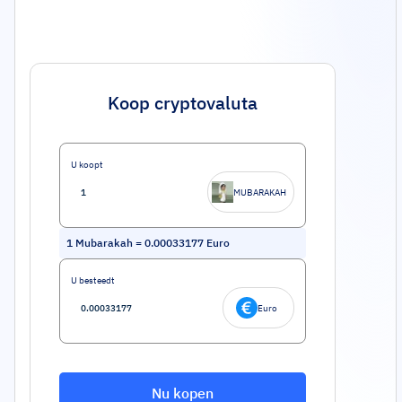
Koop cryptovaluta
U koopt
MUBARAKAH
1
Mubarakah
=
0.00033177
Euro
U besteedt
Euro
Nu kopen