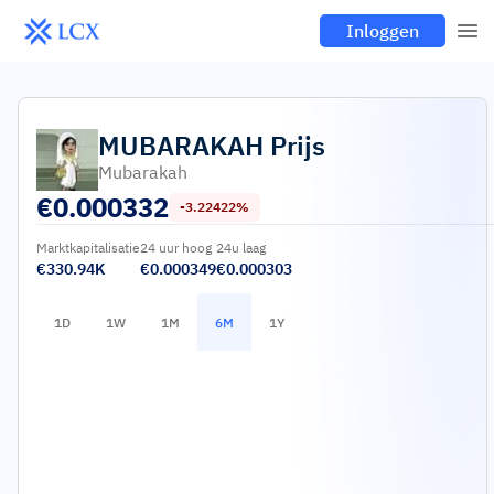
Inloggen
MUBARAKAH
Prijs
Mubarakah
€
0.000332
-3.22422%
Marktkapitalisatie
24 uur hoog
24u laag
€330.94K
€0.000349
€0.000303
1D
1W
1M
6M
1Y