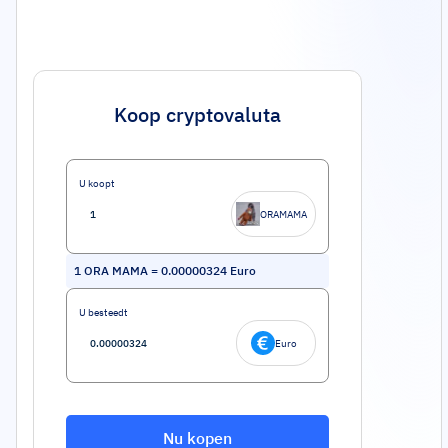
Koop cryptovaluta
U koopt
ORAMAMA
1
ORA MAMA
=
0.00000324
Euro
U besteedt
Euro
Nu kopen