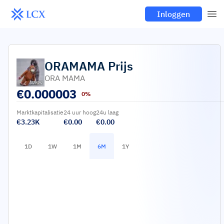
Inloggen
ORAMAMA
Prijs
ORA MAMA
€
0.000003
0%
Marktkapitalisatie
24 uur hoog
24u laag
€3.23K
€0.00
€0.00
1D
1W
1M
6M
1Y