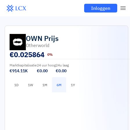
Inloggen
OWN
Prijs
Otherworld
€
0.025864
0%
Marktkapitalisatie
24 uur hoog
24u laag
€914.11K
€0.00
€0.00
1D
1W
1M
6M
1Y