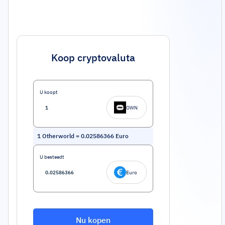
Koop cryptovaluta
U koopt
OWN
1
Otherworld
=
0.02586366
Euro
U besteedt
Euro
Nu kopen