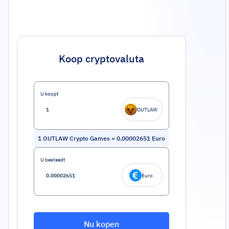
Koop cryptovaluta
U koopt
OUTLAW
1
OUTLAW Crypto Games
=
0.00002651
Euro
U besteedt
Euro
Nu kopen