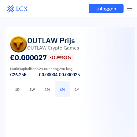
Inloggen
OUTLAW
Prijs
OUTLAW Crypto Games
€
0.000027
-33.99903%
Marktkapitalisatie
24 uur hoog
24u laag
€26.25K
€0.00004
€0.000025
1D
1W
1M
6M
1Y