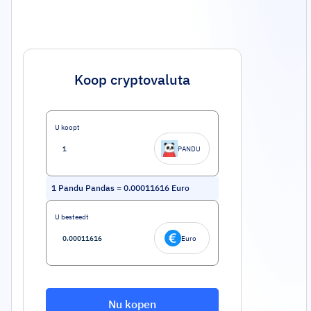
Koop cryptovaluta
U koopt
PANDU
1
Pandu Pandas
=
0.00011616
Euro
U besteedt
Euro
Nu kopen