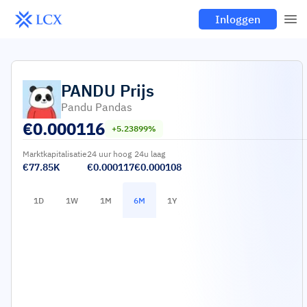
Inloggen
PANDU
Prijs
Pandu Pandas
€
0.000116
+5.23899%
Marktkapitalisatie
24 uur hoog
24u laag
€77.85K
€0.000117
€0.000108
1D
1W
1M
6M
1Y