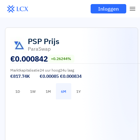
Inloggen
PSP
Prijs
ParaSwap
€
0.000842
+0.26244%
Marktkapitalisatie
24 uur hoog
24u laag
€817.74K
€0.00085
€0.000834
1D
1W
1M
6M
1Y