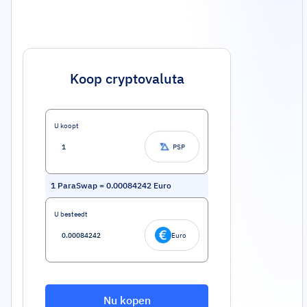
Koop cryptovaluta
U koopt
PSP
1
ParaSwap
=
0.00084242
Euro
U besteedt
Euro
Nu kopen