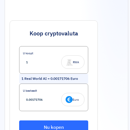
Koop cryptovaluta
U koopt
RWA
1
Real World AI
=
0.00171706
Euro
U besteedt
Euro
Nu kopen