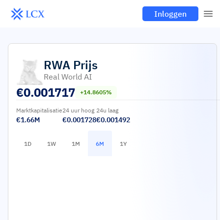
Inloggen
RWA
Prijs
Real World AI
€
0.001717
+14.8605%
Marktkapitalisatie
24 uur hoog
24u laag
€1.66M
€0.001728
€0.001492
1D
1W
1M
6M
1Y