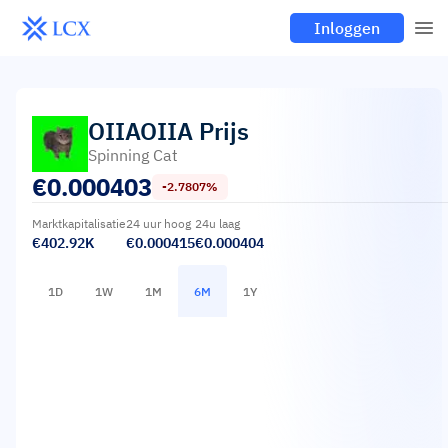
Inloggen
OIIAOIIA
Prijs
Spinning Cat
€
0.000403
-2.7807%
Marktkapitalisatie
24 uur hoog
24u laag
€402.92K
€0.000415
€0.000404
1D
1W
1M
6M
1Y