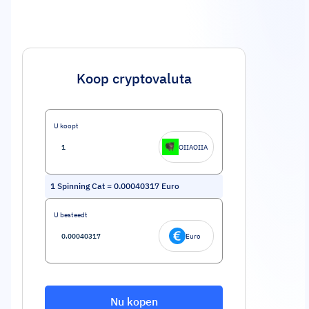
Koop cryptovaluta
U koopt
OIIAOIIA
1
Spinning Cat
=
0.00040317
Euro
U besteedt
Euro
Nu kopen