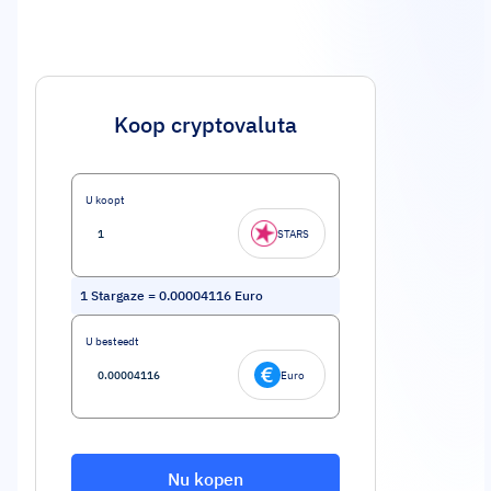
Koop cryptovaluta
U koopt
STARS
1
Stargaze
=
0.00004116
Euro
U besteedt
Euro
Nu kopen