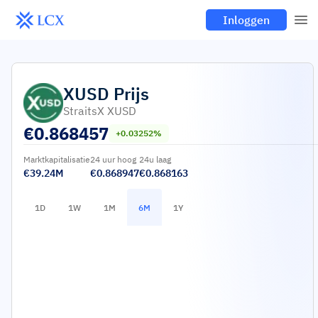
Inloggen
XUSD
Prijs
StraitsX XUSD
€
0.868457
+0.03252%
Marktkapitalisatie
24 uur hoog
24u laag
€39.24M
€0.868947
€0.868163
1D
1W
1M
6M
1Y