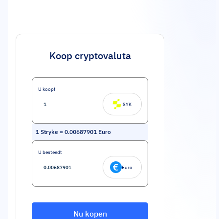
Koop cryptovaluta
U koopt
SYK
1
Stryke
=
0.00687901
Euro
U besteedt
Euro
Nu kopen