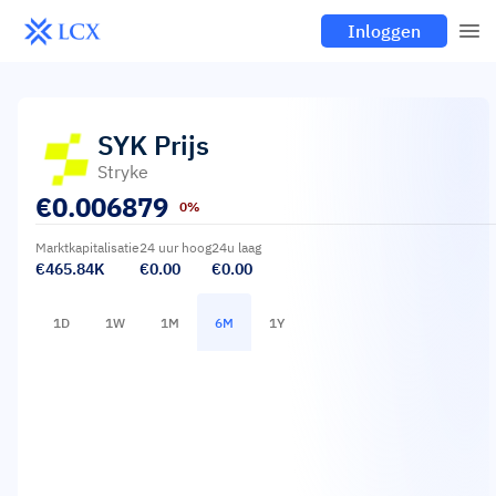
Inloggen
SYK
Prijs
Stryke
€
0.006879
0%
Marktkapitalisatie
24 uur hoog
24u laag
€465.84K
€0.00
€0.00
1D
1W
1M
6M
1Y