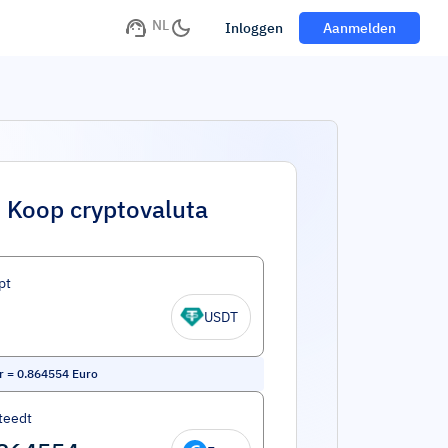
NL
Inloggen
Aanmelden
Koop cryptovaluta
pt
USDT
r
=
0.864554
Euro
teedt