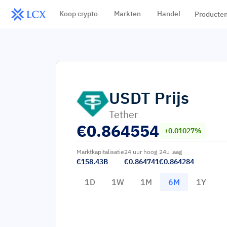
Koop crypto
Markten
Handel
Producte
USDT
Prijs
Tether
€
0.864554
+0.01027%
Marktkapitalisatie
24 uur hoog
24u laag
€158.43B
€0.864741
€0.864284
1D
1W
1M
6M
1Y