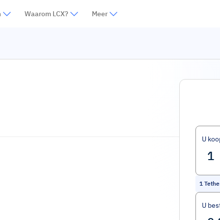
n
Waarom LCX?
Meer
U koo
1
Tethe
U bes