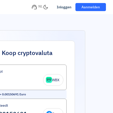
NL
Inloggen
Aanmelden
Koop cryptovaluta
pt
WBX
=
0.00150691
Euro
teedt