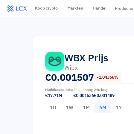
Koop crypto
Markten
Handel
Producte
WBX
Prijs
Wibx
€
0.001507
-1.04366%
Marktkapitalisatie
24 uur hoog
24u laag
€17.71M
€0.001536
€0.001489
1D
1W
1M
6M
1Y