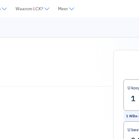
n
Waarom LCX?
Meer
U koo
1
Wibx
U bes