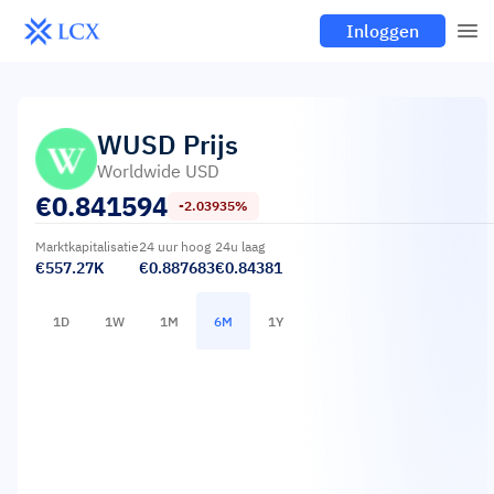
Inloggen
WUSD
Prijs
Worldwide USD
€
0.841594
-2.03935%
Marktkapitalisatie
24 uur hoog
24u laag
€557.27K
€0.887683
€0.84381
1D
1W
1M
6M
1Y