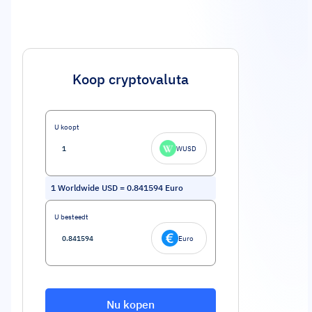
Koop cryptovaluta
U koopt
WUSD
1
Worldwide USD
=
0.841594
Euro
U besteedt
Euro
Nu kopen