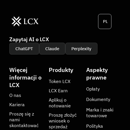
PL
Zapytaj AI o LCX
ChatGPT
Claude
Perplexity
Więcej
Produkty
Aspekty
informacji o
prawne
Token LCX
LCX
Opłaty
LCX Earn
O nas
Dokumenty
Aplikuj o
Kariera
notowanie
Marka i znaki
Proszę się z
Proszę złożyć
towarowe
nami
wniosek o
skontaktować
Polityka
sprzedaż