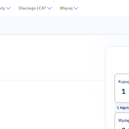
kty
Dlaczego LCX?
Więcej
Kupuj
1
AlgoS
Wydaj