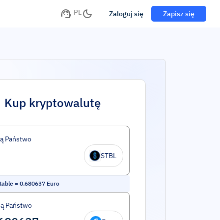
PL
Zaloguj się
Zapisz się
Kup kryptowalutę
ą Państwo
STBL
table
=
0.680637
Euro
ą Państwo