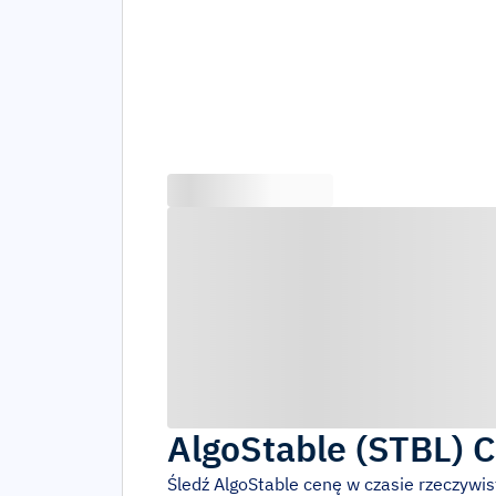
AlgoStable
(
STBL
)
C
Śledź
AlgoStable
cenę w czasie rzeczywi