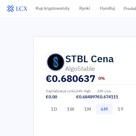
Kup kryptowaluty
Rynki
Handluj
Produ
STBL
Cena
AlgoStable
€
0.680637
0%
Kapitalizacja rynku
24h High
24h Low
€0.00
€0.684897
€0.674111
1D
1W
1M
6M
1Y