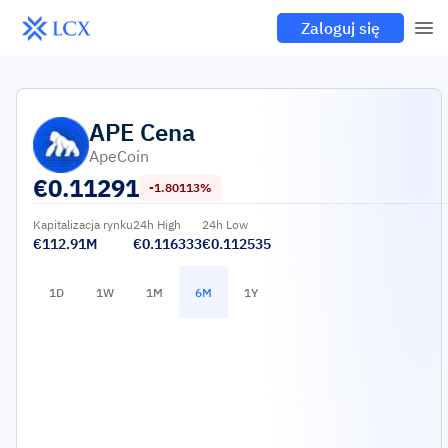
Zaloguj się
APE
Cena
ApeCoin
€
0.11291
-1.80113%
Kapitalizacja rynku
24h High
24h Low
€112.91M
€0.116333
€0.112535
1D
1W
1M
6M
1Y