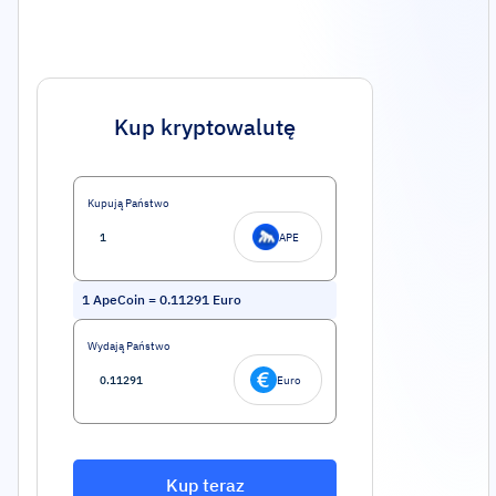
Kup kryptowalutę
Kupują Państwo
APE
1
ApeCoin
=
0.11291
Euro
Wydają Państwo
Euro
Kup teraz