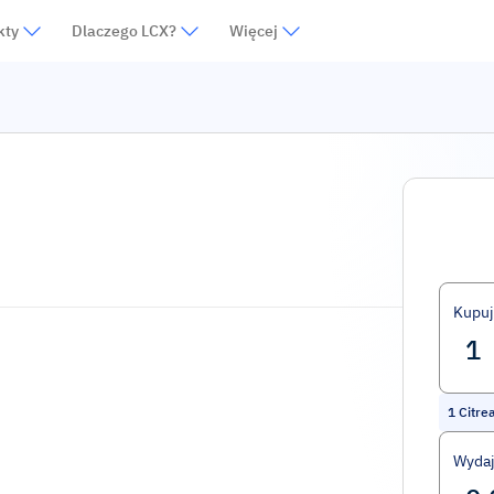
kty
Dlaczego LCX?
Więcej
Kupuj
1
Citre
Wydaj