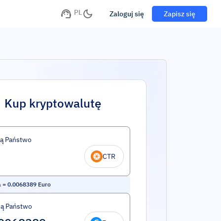
PL
Zaloguj się
Zapisz się
Kup kryptowalutę
ą Państwo
CTR
a
=
0.0068389
Euro
ą Państwo