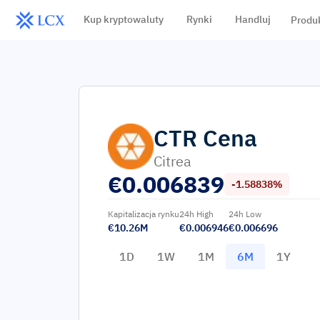
Kup kryptowaluty
Rynki
Handluj
Produ
CTR
Cena
Citrea
€
0.006839
-1.58838%
Kapitalizacja rynku
24h High
24h Low
€10.26M
€0.006946
€0.006696
1D
1W
1M
6M
1Y