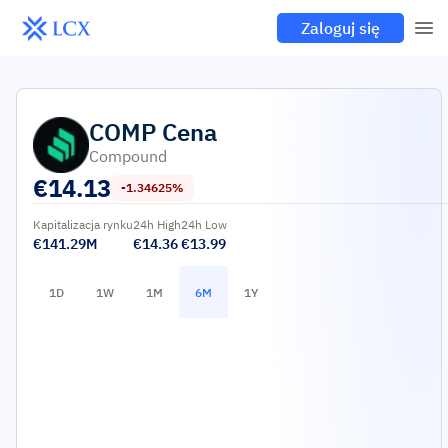
Zaloguj się
COMP
Cena
Compound
€
14.13
-1.34625%
Kapitalizacja rynku
24h High
24h Low
€141.29M
€14.36
€13.99
1D
1W
1M
6M
1Y