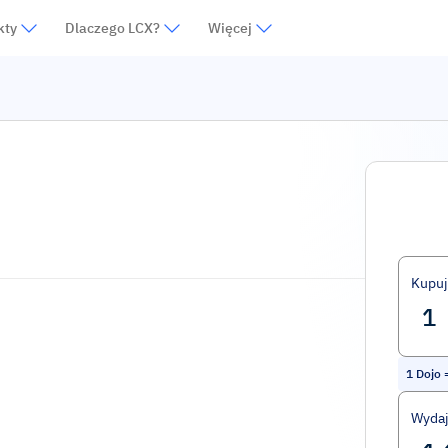
kty
Dlaczego LCX?
Więcej
Kupuj
1
Dojo
Wydaj