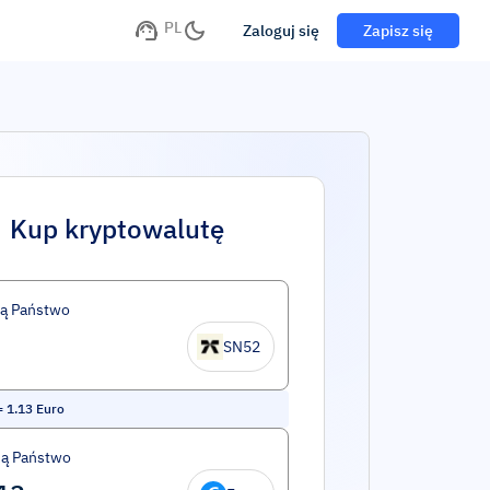
PL
Zaloguj się
Zapisz się
Kup kryptowalutę
ą Państwo
SN52
=
1.13
Euro
ą Państwo