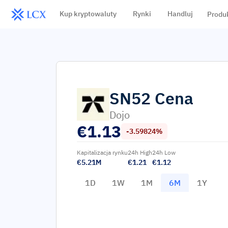
Kup kryptowaluty
Rynki
Handluj
Produ
SN52
Cena
Dojo
€
1.13
-3.59824%
Kapitalizacja rynku
24h High
24h Low
€5.21M
€1.21
€1.12
1D
1W
1M
6M
1Y