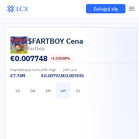
Zaloguj się
$FARTBOY
Cena
Fartboy
€
0.007748
-1.53508%
Kapitalizacja rynku
24h High
24h Low
€7.74M
€0.007924
€0.007695
1D
1W
1M
6M
1Y