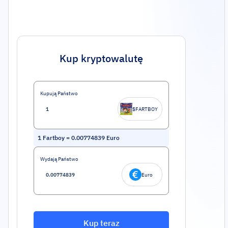
Kup kryptowalutę
Kupują Państwo
$FARTBOY
1
Fartboy
=
0.00774839
Euro
Wydają Państwo
Euro
Kup teraz