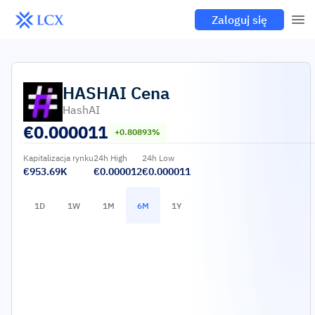
Zaloguj się
HASHAI
Cena
HashAI
€
0.000011
+0.80893%
Kapitalizacja rynku
24h High
24h Low
€953.69K
€0.000012
€0.000011
1D
1W
1M
6M
1Y