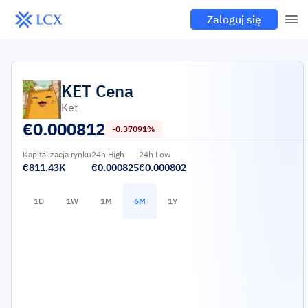
Zaloguj się
KET
Cena
Ket
€
0.000812
-0.37091%
Kapitalizacja rynku
24h High
24h Low
€811.43K
€0.000825
€0.000802
1D
1W
1M
6M
1Y