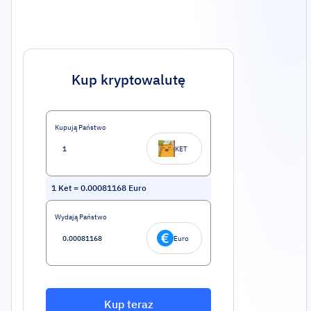
Kup kryptowalutę
Kupują Państwo
KET
1
Ket
=
0.00081168
Euro
Wydają Państwo
Euro
Kup teraz