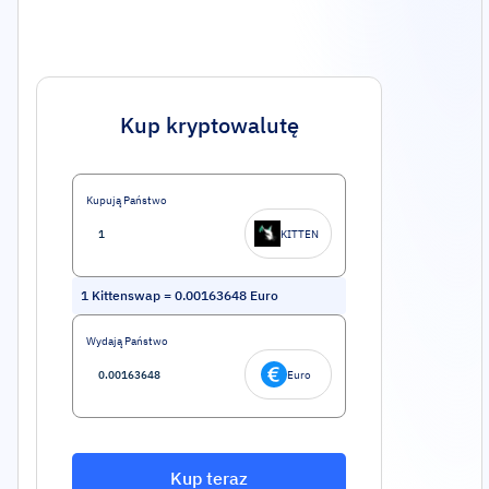
Kup kryptowalutę
Kupują Państwo
KITTEN
1
Kittenswap
=
0.00163648
Euro
Wydają Państwo
Euro
Kup teraz