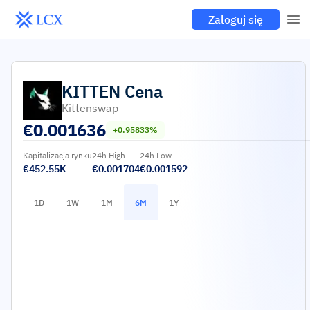
Zaloguj się
KITTEN
Cena
Kittenswap
€
0.001636
+0.95833%
Kapitalizacja rynku
24h High
24h Low
€452.55K
€0.001704
€0.001592
1D
1W
1M
6M
1Y