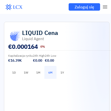
Zaloguj się
LIQUID
Cena
Liquid Agent
€
0.000164
0%
Kapitalizacja rynku
24h High
24h Low
€16.39K
€0.00
€0.00
1D
1W
1M
6M
1Y