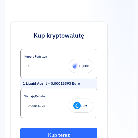
Kup kryptowalutę
Kupują Państwo
LIQUID
1
Liquid Agent
=
0.00016393
Euro
Wydają Państwo
Euro
Kup teraz