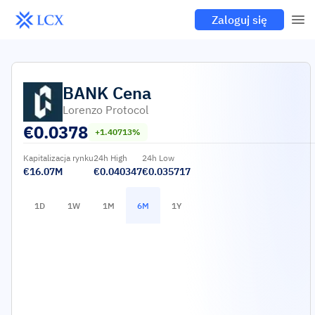
Zaloguj się
BANK
Cena
Lorenzo Protocol
€
0.0378
+1.40713%
Kapitalizacja rynku
24h High
24h Low
€16.07M
€0.040347
€0.035717
1D
1W
1M
6M
1Y