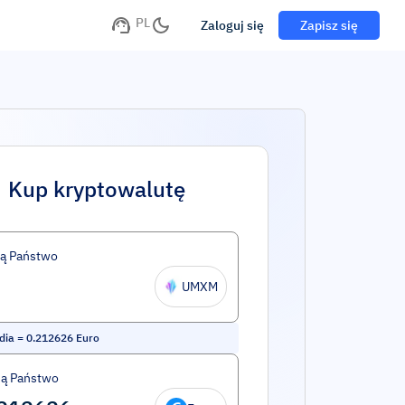
PL
Zaloguj się
Zapisz się
Kup kryptowalutę
ą Państwo
UMXM
dia
=
0.212626
Euro
ą Państwo