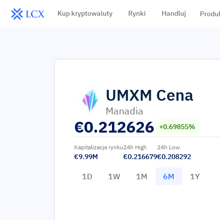
Kup kryptowaluty
Rynki
Handluj
Produ
UMXM
Cena
Manadia
€
0.212626
+0.69855%
Kapitalizacja rynku
24h High
24h Low
€9.99M
€0.216679
€0.208292
1D
1W
1M
6M
1Y