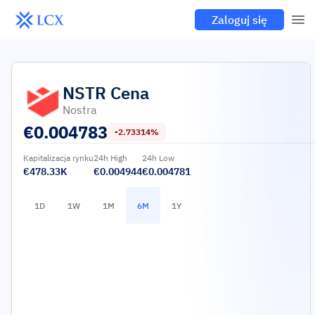
Zaloguj się
NSTR
Cena
Nostra
€
0.004783
-2.73314%
Kapitalizacja rynku
24h High
24h Low
€478.33K
€0.004944
€0.004781
1D
1W
1M
6M
1Y