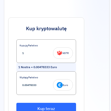
Kup kryptowalutę
Kupują Państwo
NSTR
1
Nostra
=
0.00478333
Euro
Wydają Państwo
Euro
Kup teraz