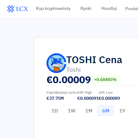
Kup kryptowaluty
Rynki
Handluj
Produ
TOSHI
Cena
Toshi
€
0.00009
+0.68485%
Kapitalizacja rynku
24h High
24h Low
€37.75M
€0.000091
€0.000089
1D
1W
1M
6M
1Y