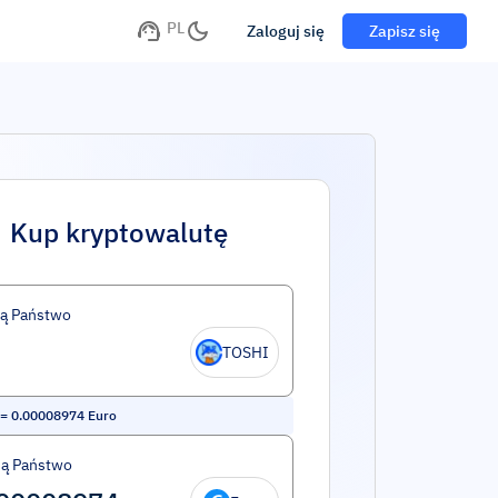
PL
Zaloguj się
Zapisz się
Kup kryptowalutę
ą Państwo
TOSHI
=
0.00008974
Euro
ą Państwo