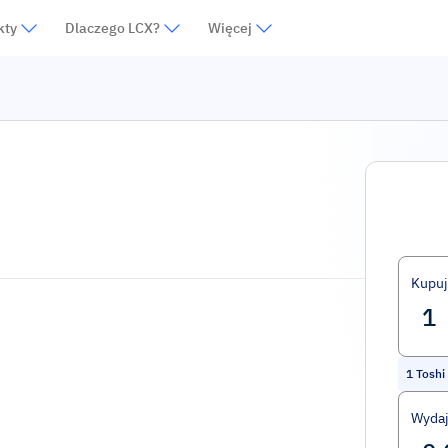
kty
Dlaczego LCX?
Więcej
Kupuj
1
Toshi
Wydaj