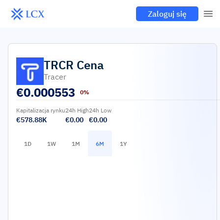
Zaloguj się
TRCR
Cena
Tracer
€
0.000553
0%
Kapitalizacja rynku
24h High
24h Low
€578.88K
€0.00
€0.00
1D
1W
1M
6M
1Y