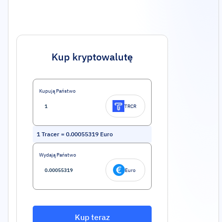
Kup kryptowalutę
Kupują Państwo
TRCR
1
Tracer
=
0.00055319
Euro
Wydają Państwo
Euro
Kup teraz