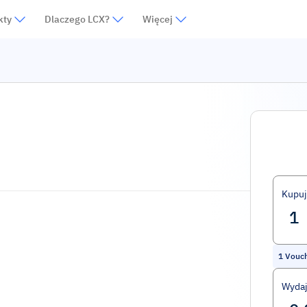
kty
Dlaczego LCX?
Więcej
Kupuj
1
Vouc
Wydaj