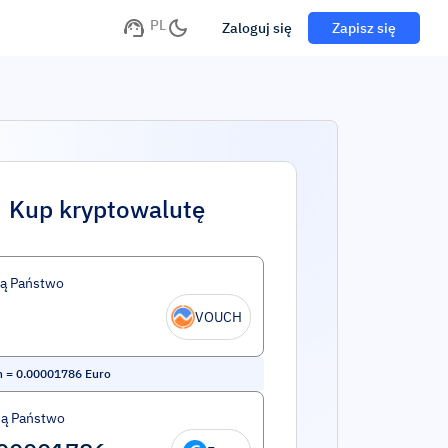
PL
Zaloguj się
Zapisz się
Kup kryptowalutę
ą Państwo
VOUCH
h
=
0.00001786
Euro
ą Państwo