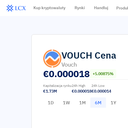
Kup kryptowaluty
Rynki
Handluj
Produ
VOUCH
Cena
Vouch
€
0.000018
+5.00875%
Kapitalizacja rynku
24h High
24h Low
€1.73M
€0.000018
€0.000014
1D
1W
1M
6M
1Y