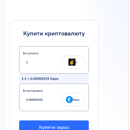
Купити криптовалюту
Ви купуєте
2
1
2
=
0.00000325
Євро
Ви витрачаєте
Євро
Купити зараз