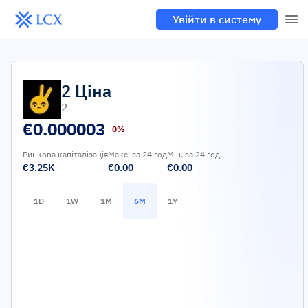
Увійти в систему
2
Ціна
2
€
0.000003
0%
Ринкова капіталізація
Макс. за 24 год
Мін. за 24 год.
€3.25K
€0.00
€0.00
1D
1W
1M
6M
1Y