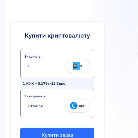
Купити криптовалюту
Ви купуєте
X
1
AI-X
=
8.176e-12
Євро
Ви витрачаєте
Євро
Купити зараз