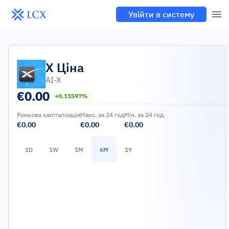
Увійти в систему
X
Ціна
AI-X
€
0.00
+0.11597%
Ринкова капіталізація
Макс. за 24 год
Мін. за 24 год.
€0.00
€0.00
€0.00
1D
1W
1M
6M
1Y