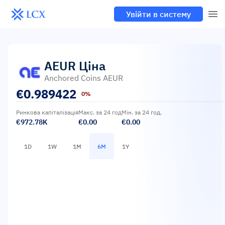
Увійти в систему
AEUR
Ціна
Anchored Coins AEUR
€
0.989422
0%
Ринкова капіталізація
Макс. за 24 год
Мін. за 24 год.
€972.78K
€0.00
€0.00
1D
1W
1M
6M
1Y