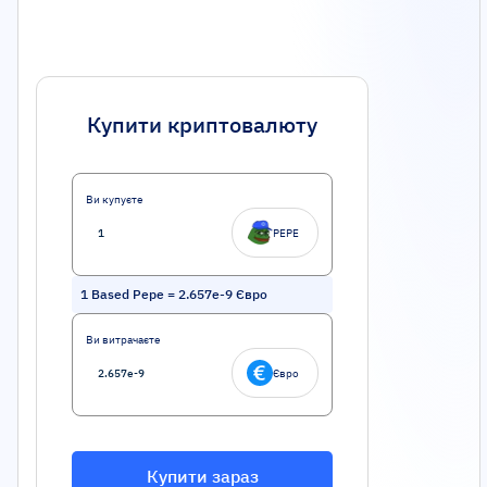
Купити криптовалюту
Ви купуєте
PEPE
1
Based Pepe
=
2.657e-9
Євро
Ви витрачаєте
Євро
Купити зараз