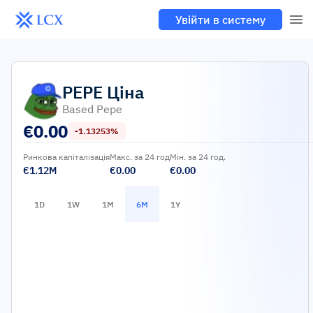
Увійти в систему
PEPE
Ціна
Based Pepe
€
0.00
-1.13253%
Ринкова капіталізація
Макс. за 24 год
Мін. за 24 год.
€1.12M
€0.00
€0.00
1D
1W
1M
6M
1Y