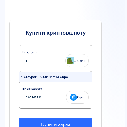
Купити криптовалюту
Ви купуєте
GROYPER
1
Groyper
=
0.00141743
Євро
Ви витрачаєте
Євро
Купити зараз