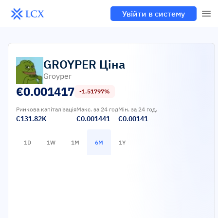
Увійти в систему
GROYPER
Ціна
Groyper
€
0.001417
-1.51797%
Ринкова капіталізація
Макс. за 24 год
Мін. за 24 год.
€131.82K
€0.001441
€0.00141
1D
1W
1M
6M
1Y